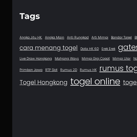
Tags
Angka Jitu HK.
Angka Main
Anti Rungkad
Arti Mimpi
Bandar Togel
B
gate
cara menang togel
Data HK 6D
Erek Erek
Live Draw Hongkong
Mahjong Ways
Mimpi Gigi Copot
Mimpi Ular
No
rumus tog
Primbon Jawa
RTP Slot
Rumus 2D
Rumus HK
togel online
Togel Hongkong
toge