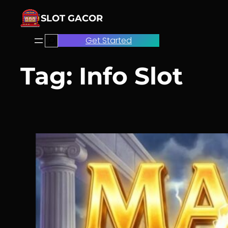
Skip
SLOT GACOR
to
content
Search
Get Started
Tag:
Info Slot