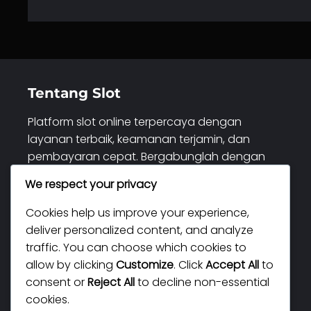
Tentang Slot
Platform slot online terpercaya dengan
layanan terbaik, keamanan terjamin, dan
pembayaran cepat. Bergabunglah dengan
jutaan pemain yang puas.
We respect your privacy
Layanan
Cookies help us improve your experience,
Home
deliver personalized content, and analyze
Blog
traffic. You can choose which cookies to
About Us
allow by clicking
Customize
. Click
Accept All
to
Privacy Policy
consent or
Reject All
to decline non-essential
Mitra Kami
cookies.