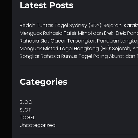
r
Latest Posts
c
h
Bedah Tuntas Togel Sydney (SDY): Sejarah, Karakte
Menguak Rahasia Tafsir Mimpi dan Erek-Erek: P
Rahasia Slot Gacor Terbongkar: Panduan Lengkap
Menguak Misteri Togel Hongkong (HK): Sejarah, An
Bongkar Rahasia Rumus Togel Paling Akurat dan 
Categories
BLOG
SLOT
TOGEL
Uncategorized