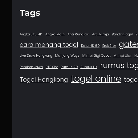
Tags
Angka Jitu HK.
Angka Main
Anti Rungkad
Arti Mimpi
Bandar Togel
B
gate
cara menang togel
Data HK 6D
Erek Erek
Live Draw Hongkong
Mahjong Ways
Mimpi Gigi Copot
Mimpi Ular
No
rumus tog
Primbon Jawa
RTP Slot
Rumus 2D
Rumus HK
togel online
Togel Hongkong
toge