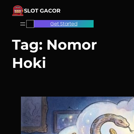
Skip
SLOT GACOR
to
content
Search
Get Started
Tag:
Nomor
Hoki