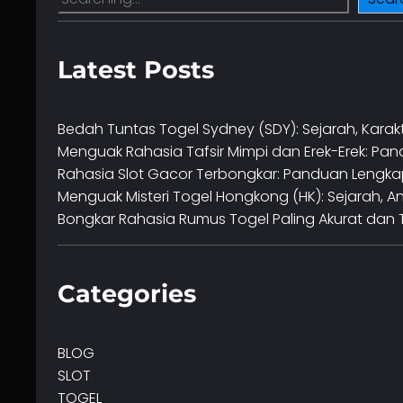
e
a
r
Latest Posts
c
h
Bedah Tuntas Togel Sydney (SDY): Sejarah, Karakte
Menguak Rahasia Tafsir Mimpi dan Erek-Erek: P
Rahasia Slot Gacor Terbongkar: Panduan Lengkap
Menguak Misteri Togel Hongkong (HK): Sejarah, An
Bongkar Rahasia Rumus Togel Paling Akurat dan 
Categories
BLOG
SLOT
TOGEL