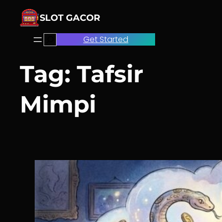
Skip
SLOT GACOR
to
content
Search
Get Started
Tag:
Tafsir
Mimpi