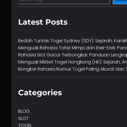
e
a
r
Latest Posts
c
h
Bedah Tuntas Togel Sydney (SDY): Sejarah, Karakte
Menguak Rahasia Tafsir Mimpi dan Erek-Erek: P
Rahasia Slot Gacor Terbongkar: Panduan Lengkap
Menguak Misteri Togel Hongkong (HK): Sejarah, An
Bongkar Rahasia Rumus Togel Paling Akurat dan 
Categories
BLOG
SLOT
TOGEL