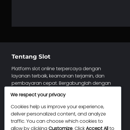
Tentang Slot
Platform slot online terpercaya dengan
layanan terbaik, keamanan terjamin, dan
pembayaran cepat. Bergabunglah dengan
jutaan pemain yang puas.
We respect your privacy
Layanan
Cookies help us improve your experience,
Home
deliver personalized content, and analyze
Blog
traffic. You can choose which cookies to
About Us
allow by clicking
Customize
. Click
Accept All
to