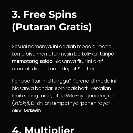
3. Free Spins
(Putaran Gratis)
Sesuai namanya, ini adalah mode di mana
kamu bisa memutar mesin berkali-kali
tanpa
memotong saldo
. Biasanya fitur ini aktif
otomatis kalau kamu dapat Scatter.
Kenapa fitur ini ditunggu? Karena di mode ini,
biasanya bandar lebih “baik hati”. Perkalian
lebih sering turun, atau Wild-nya jadi lengket
(
sticky
). Di sinilah tempatnya “panen raya”
alias
Maxwin
.
4. Multiplier