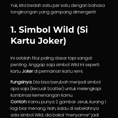
Yuk, kita bedah satu per satu dengan bahasa
tongkrongan yang gampang dimengerti!
1. Simbol Wild (Si
Kartu Joker)
Ini adalah fitur paling dasar tapi sangat
penting. Anggap saja simbol Wild ini seperti
kartu
Joker
di permainan kartu remi.
Fungsinya:
Dia bisa berubah menjadi simbol
apa saja (kecuali Scatter) untuk melengkapi
kombinasi kemenangan kamu.
Contoh:
Kamu punya 2 gambar Jeruk, kurang 1
lagi biar menang. Nah, kalau di sebelahnya
ada simbol Wild, dia bakal “menyamar” jadi