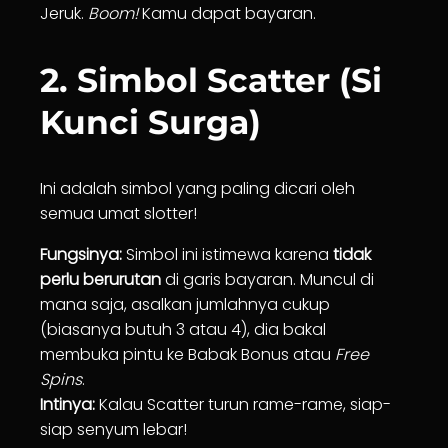
Jeruk.
Boom!
Kamu dapat bayaran.
2. Simbol Scatter (Si
Kunci Surga)
Ini adalah simbol yang paling dicari oleh
semua umat slotter!
Fungsinya:
Simbol ini istimewa karena
tidak
perlu berurutan
di garis bayaran. Muncul di
mana saja, asalkan jumlahnya cukup
(biasanya butuh 3 atau 4), dia bakal
membuka pintu ke Babak Bonus atau
Free
Spins
.
Intinya:
Kalau Scatter turun rame-rame, siap-
siap senyum lebar!