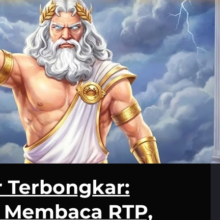
r Terbongkar:
 Membaca RTP,