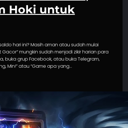
am Hoki untuk
aldo hari ini? Masih aman atau sudah mulai
lot Gacor“ mungkin sudah menjadi zikir harian para
ata, buka grup Facebook, atau buka Telegram,
ng, Min!” atau “Game apa yang…