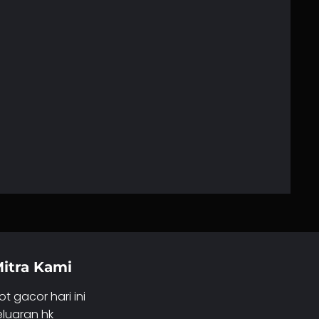
itra Kami
lot gacor hari ini
eluaran hk