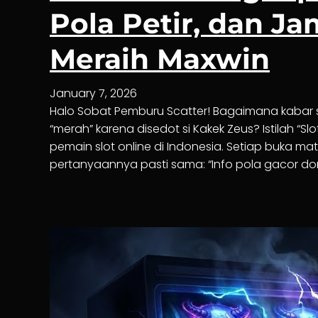
Pola Petir, dan J
Meraih Maxwin
January 7, 2026
Halo Sobat Pemburu Scatter! Bagaimana kabar s
“merah” karena disedot si Kakek Zeus? Istilah “S
pemain slot online di Indonesia. Setiap buka m
pertanyaannya pasti sama: “Info pola gacor do