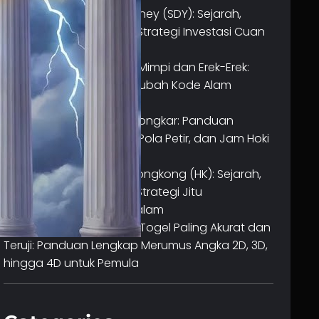
Bedah Tuntas Togel Sydney (SDY): Sejarah,
Karakteristik Angka, dan Strategi Investasi Cuan
di Siang Bolong
Menguak Rahasia Tafsir Mimpi dan Erek-Erek:
Panduan Lengkap Mengubah Kode Alam
Menjadi Angka Jitu Togel
Rahasia Slot Gacor Terbongkar: Panduan
Lengkap Membaca RTP, Pola Petir, dan Jam Hoki
untuk Meraih Maxwin
Menguak Misteri Togel Hongkong (HK): Sejarah,
Analisis Data Paito, dan Strategi Jitu
Menaklukkan Pasaran Malam
Bongkar Rahasia Rumus Togel Paling Akurat dan
Teruji: Panduan Lengkap Merumus Angka 2D, 3D,
hingga 4D untuk Pemula