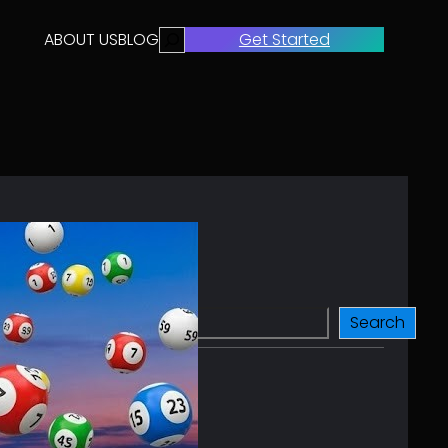
Search
ABOUT US
BLOG
Get Started
Search
S
Search
e
a
r
Latest Posts
c
h