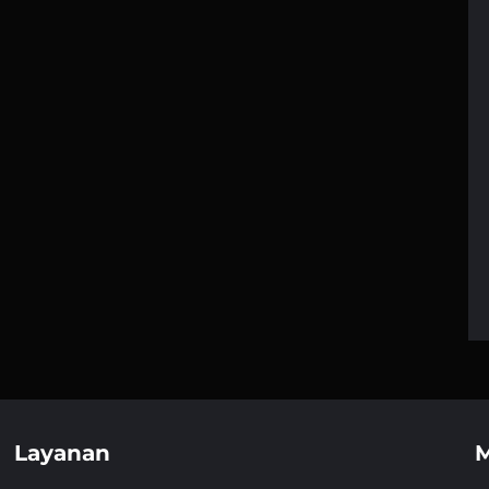
Layanan
M