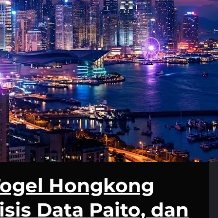
Togel Hongkong
isis Data Paito, dan