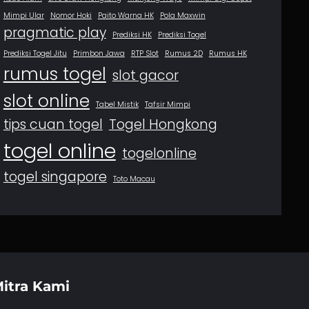
Mimpi Ular
Nomor Hoki
Paito Warna HK
Pola Maxwin
pragmatic play
Prediksi HK
Prediksi Togel
Prediksi Togel Jitu
Primbon Jawa
RTP Slot
Rumus 2D
Rumus HK
rumus togel
slot gacor
slot online
Tabel Mistik
Tafsir Mimpi
tips cuan togel
Togel Hongkong
togel online
togelonline
togel singapore
Toto Macau
itra Kami