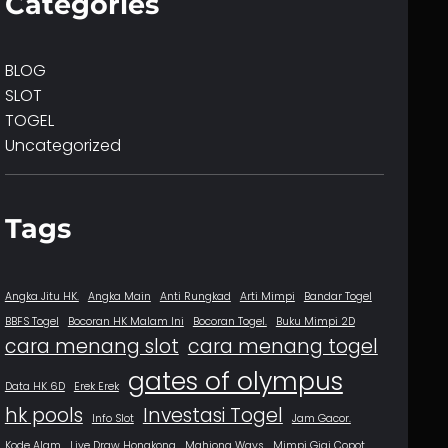
Categories
BLOG
SLOT
TOGEL
Uncategorized
Tags
Angka Jitu HK.
Angka Main
Anti Rungkad
Arti Mimpi
Bandar Togel
BBFS Togel
Bocoran HK Malam Ini
Bocoran Togel.
Buku Mimpi 2D
cara menang slot
cara menang togel
gates of olympus
Data HK 6D
Erek Erek
hk pools
Investasi Togel
Info Slot
Jam Gacor.
Kode Alam
Live Draw Hongkong
Mahjong Ways
Mimpi Gigi Copot