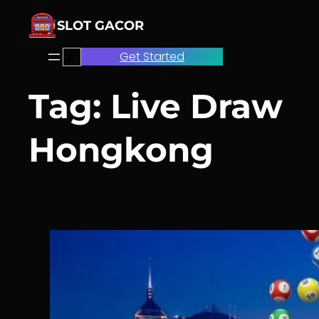
Skip
SLOT GACOR
to
content
Search
Get Started
Tag:
Live Draw
Hongkong