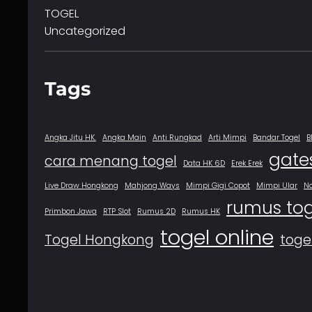
TOGEL
Uncategorized
Tags
Angka Jitu HK.
Angka Main
Anti Rungkad
Arti Mimpi
Bandar Togel
B
gate
cara menang togel
Data HK 6D
Erek Erek
Live Draw Hongkong
Mahjong Ways
Mimpi Gigi Copot
Mimpi Ular
No
rumus tog
Primbon Jawa
RTP Slot
Rumus 2D
Rumus HK
togel online
Togel Hongkong
toge