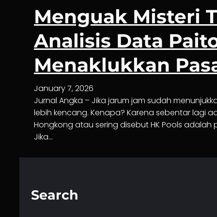
Menguak Misteri T
Analisis Data Paito
Menaklukkan Pas
January 7, 2026
Jurnal Angka – Jika jarum jam sudah menunjukk
lebih kencang. Kenapa? Karena sebentar lagi ada
Hongkong atau sering disebut HK Pools adalah p
Jika…
Search