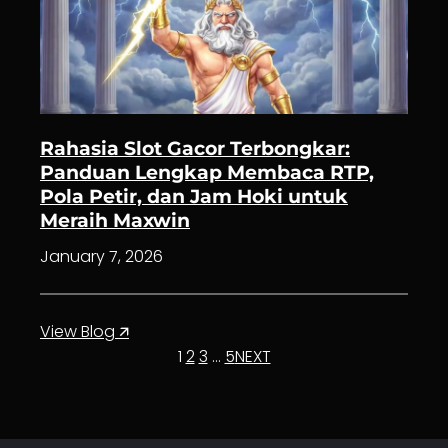
dan
Erek-
Erek:
Panduan
Lengkap
Mengubah
Rahasia Slot Gacor Terbongkar:
Kode
Panduan Lengkap Membaca RTP,
Alam
Pola Petir, dan Jam Hoki untuk
Menjadi
Meraih Maxwin
Angka
January 7, 2026
Jitu
Togel
:
View Blog 🡭
Rahasia
1
2
3
…
5
NEXT
Slot
Gacor
Terbongkar: