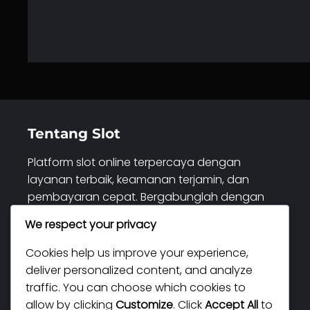
Tentang Slot
Platform slot online terpercaya dengan
layanan terbaik, keamanan terjamin, dan
pembayaran cepat. Bergabunglah dengan
jutaan pemain yang puas.
We respect your privacy
Layanan
Cookies help us improve your experience,
Home
deliver personalized content, and analyze
Blog
traffic. You can choose which cookies to
About Us
allow by clicking
Customize
. Click
Accept All
to