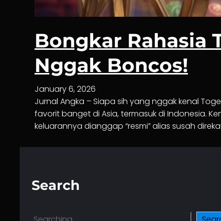
Bongkar Rahasia To
Nggak Boncos!
January 6, 2026
Jurnal Angka – Siapa sih yang nggak kenal Togel
favorit banget di Asia, termasuk di Indonesia. 
keluarannya dianggap “resmi” alias susah direka
Search
S
Sear