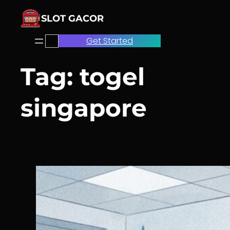
Skip
SLOT GACOR
to
content
Search
Get Started
Tag:
togel
singapore