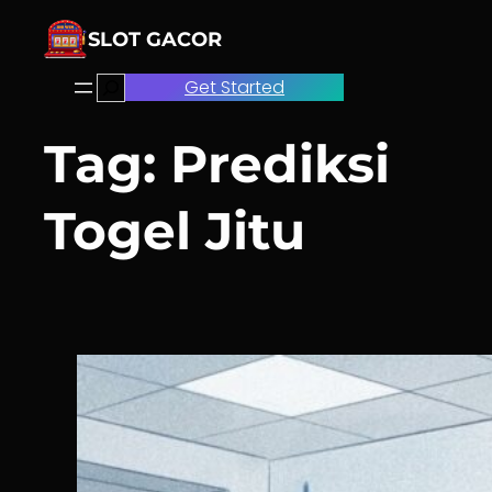
Skip
SLOT GACOR
to
content
Search
Get Started
Tag:
Prediksi
Togel Jitu