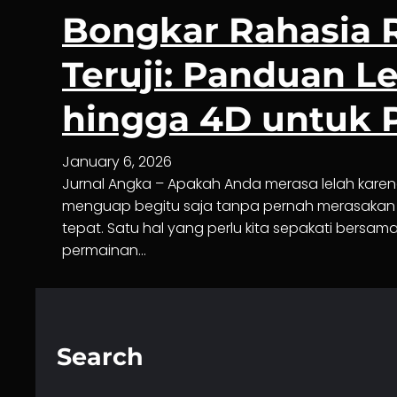
Bongkar Rahasia 
Teruji: Panduan 
hingga 4D untuk 
January 6, 2026
Jurnal Angka – Apakah Anda merasa lelah karen
menguap begitu saja tanpa pernah merasakan m
tepat. Satu hal yang perlu kita sepakati bersa
permainan…
Search