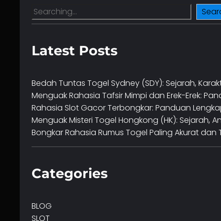
S
Sear
e
a
r
Latest Posts
c
h
Bedah Tuntas Togel Sydney (SDY): Sejarah, Karakte
Menguak Rahasia Tafsir Mimpi dan Erek-Erek: P
Rahasia Slot Gacor Terbongkar: Panduan Lengkap
Menguak Misteri Togel Hongkong (HK): Sejarah, An
Bongkar Rahasia Rumus Togel Paling Akurat dan 
Categories
BLOG
SLOT