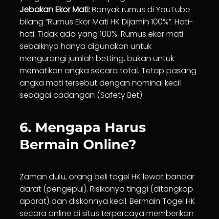
Jebakan Ekor Mati:
Banyak rumus di YouTube
bilang “Rumus Ekor Mati HK Dijamin 100%”. Hati-
hati. Tidak ada yang 100%. Rumus ekor mati
sebaiknya hanya digunakan untuk
mengurangi jumlah betting, bukan untuk
mematikan angka secara total. Tetap pasang
angka mati tersebut dengan nominal kecil
sebagai cadangan (Safety Bet).
6. Mengapa Harus
Bermain Online?
Zaman dulu, orang beli togel HK lewat bandar
darat (pengepul). Risikonya tinggi (ditangkap
aparat) dan diskonnya kecil. Bermain Togel HK
secara online di situs terpercaya memberikan