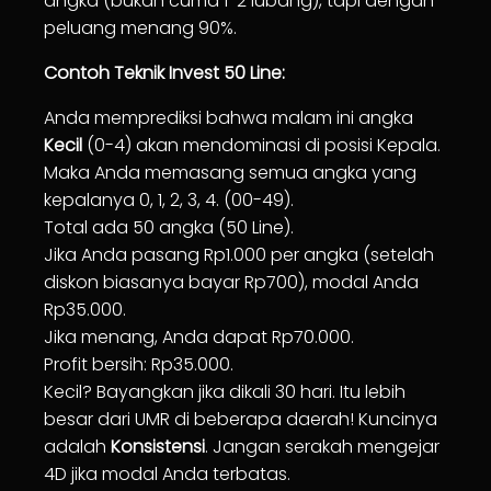
angka (bukan cuma 1-2 lubang), tapi dengan
peluang menang 90%.
Contoh Teknik Invest 50 Line:
Anda memprediksi bahwa malam ini angka
Kecil
(0-4) akan mendominasi di posisi Kepala.
Maka Anda memasang semua angka yang
kepalanya 0, 1, 2, 3, 4. (00-49).
Total ada 50 angka (50 Line).
Jika Anda pasang Rp1.000 per angka (setelah
diskon biasanya bayar Rp700), modal Anda
Rp35.000.
Jika menang, Anda dapat Rp70.000.
Profit bersih: Rp35.000.
Kecil? Bayangkan jika dikali 30 hari. Itu lebih
besar dari UMR di beberapa daerah! Kuncinya
adalah
Konsistensi
. Jangan serakah mengejar
4D jika modal Anda terbatas.