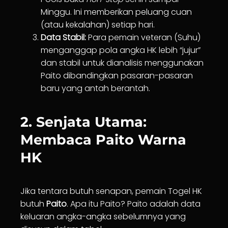
Minggu. Ini memberikan peluang cuan
(atau kekalahan) setiap hari.
Data Stabil:
Para pemain veteran (Suhu)
menganggap pola angka HK lebih “jujur”
dan stabil untuk dianalisis menggunakan
Paito dibandingkan pasaran-pasaran
baru yang antah berantah.
2. Senjata Utama:
Membaca Paito Warna
HK
Jika tentara butuh senapan, pemain Togel HK
butuh
Paito
. Apa itu Paito? Paito adalah data
keluaran angka-angka sebelumnya yang