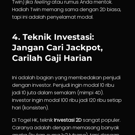
Twin) jika
feeling
atau rumus Anda mentok.
Hadiah Twin memang sama dengan 2D biasa,
tapi ini adalah penyelamat modal.
4. Teknik Investasi:
Jangan Cari Jackpot,
Carilah Gaji Harian
Ini adalah bagian yang membedakan penjudi
dengan investor. Penjudi ingin modal 10 ribu
jadi 10 juta dalam semalam (mimpi 4D).
Investor ingin modal 100 ribu jadi 120 ribu setiap
hari (konsisten).
Di Togel HK, teknik
Investasi 2D
sangat populer.
Caranya adalah dengan memasang banyak