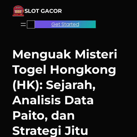
Skip
SLOT GACOR
to
content
Search
Get Started
Menguak Misteri
Togel Hongkong
(HK): Sejarah,
Analisis Data
Paito, dan
Strategi Jitu