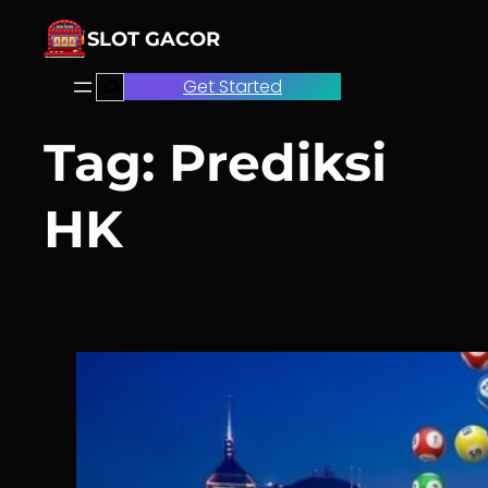
Skip
SLOT GACOR
to
content
Search
Get Started
Tag:
Prediksi
HK