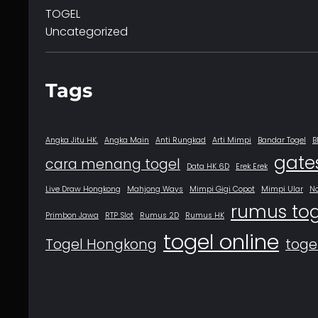
TOGEL
Uncategorized
Tags
Angka Jitu HK.
Angka Main
Anti Rungkad
Arti Mimpi
Bandar Togel
B
gate
cara menang togel
Data HK 6D
Erek Erek
Live Draw Hongkong
Mahjong Ways
Mimpi Gigi Copot
Mimpi Ular
No
rumus tog
Primbon Jawa
RTP Slot
Rumus 2D
Rumus HK
togel online
Togel Hongkong
toge