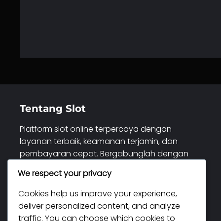
Tentang Slot
Platform slot online terpercaya dengan
layanan terbaik, keamanan terjamin, dan
pembayaran cepat. Bergabunglah dengan
jutaan pemain yang puas.
We respect your privacy
Layanan
Cookies help us improve your experience,
Home
deliver personalized content, and analyze
Blog
traffic. You can choose which cookies to