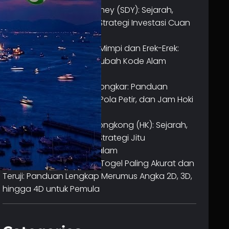
Bedah Tuntas Togel Sydney (SDY): Sejarah,
Karakteristik Angka, dan Strategi Investasi Cuan
di Siang Bolong
Menguak Rahasia Tafsir Mimpi dan Erek-Erek:
Panduan Lengkap Mengubah Kode Alam
Menjadi Angka Jitu Togel
Rahasia Slot Gacor Terbongkar: Panduan
Lengkap Membaca RTP, Pola Petir, dan Jam Hoki
untuk Meraih Maxwin
Menguak Misteri Togel Hongkong (HK): Sejarah,
Analisis Data Paito, dan Strategi Jitu
Menaklukkan Pasaran Malam
Bongkar Rahasia Rumus Togel Paling Akurat dan
Teruji: Panduan Lengkap Merumus Angka 2D, 3D,
hingga 4D untuk Pemula