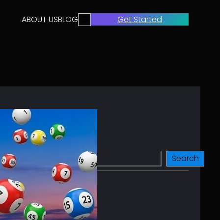
Search
ABOUT US
BLOG
Get Started
Search
S
Search
e
a
r
Latest Posts
c
h