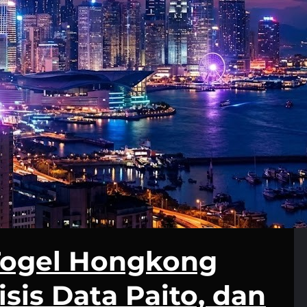
Togel Hongkong
isis Data Paito, dan