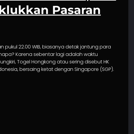
aklukkan Pasaran
n pukul 22.00 WIB, biasanya detak jantung para
napa? Karena sebentar lagi adalah waktu
pungkiri, Togel Hongkong atau sering disebut HK
ndonesia, bersaing ketat dengan Singapore (SGP).