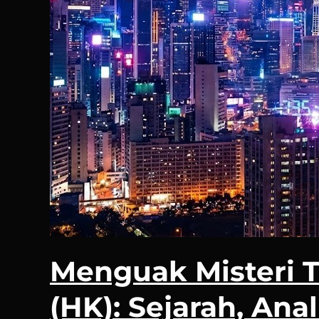
Menguak Misteri 
(HK): Sejarah, Anal