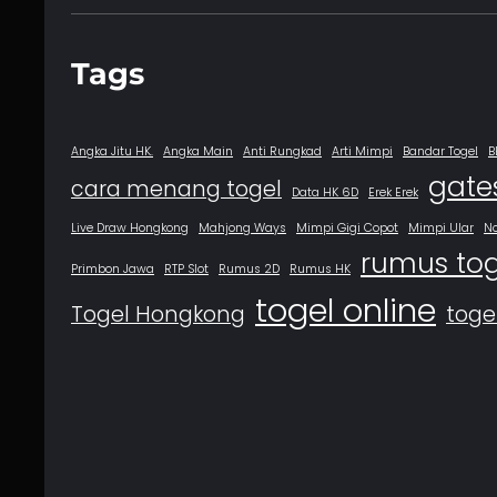
Tags
Angka Jitu HK.
Angka Main
Anti Rungkad
Arti Mimpi
Bandar Togel
B
gate
cara menang togel
Data HK 6D
Erek Erek
Live Draw Hongkong
Mahjong Ways
Mimpi Gigi Copot
Mimpi Ular
No
rumus tog
Primbon Jawa
RTP Slot
Rumus 2D
Rumus HK
togel online
Togel Hongkong
toge