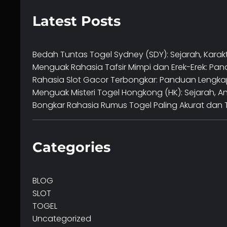
a
r
Latest Posts
c
h
Bedah Tuntas Togel Sydney (SDY): Sejarah, Karakte
Menguak Rahasia Tafsir Mimpi dan Erek-Erek: P
Rahasia Slot Gacor Terbongkar: Panduan Lengkap
Menguak Misteri Togel Hongkong (HK): Sejarah, An
Bongkar Rahasia Rumus Togel Paling Akurat dan 
Categories
BLOG
SLOT
TOGEL
Uncategorized