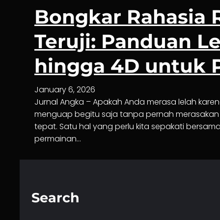
Bongkar Rahasia 
Teruji: Panduan 
hingga 4D untuk 
January 6, 2026
Jurnal Angka – Apakah Anda merasa lelah karen
menguap begitu saja tanpa pernah merasakan m
tepat. Satu hal yang perlu kita sepakati bersa
permainan…
Search