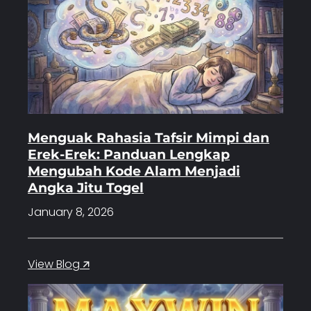
Togel
Sydney
(SDY):
Sejarah,
Karakteristik
Angka,
dan
Strategi
Menguak Rahasia Tafsir Mimpi dan
Investasi
Erek-Erek: Panduan Lengkap
Cuan
Mengubah Kode Alam Menjadi
di
Angka Jitu Togel
Siang
January 8, 2026
Bolong
:
View Blog 🡭
Menguak
Rahasia