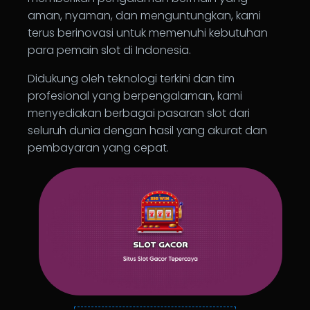
aman, nyaman, dan menguntungkan, kami
terus berinovasi untuk memenuhi kebutuhan
para pemain slot di Indonesia.
Didukung oleh teknologi terkini dan tim
profesional yang berpengalaman, kami
menyediakan berbagai pasaran slot dari
seluruh dunia dengan hasil yang akurat dan
pembayaran yang cepat.