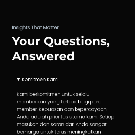
Gacor
Terbongkar:
Panduan
Lengkap
Insights That Matter
Membaca
Your Questions,
RTP,
Pola
Answered
Petir,
dan
Jam
Hoki
Komitmen Kami
untuk
Meraih
Kami berkomitmen untuk selalu
Maxwin
memberikan yang terbaik bagi para
member. Kepuasan dan kepercayaan
Anda adalah prioritas utama kami. Setiap
masukan dan saran dari Anda sangat
berharga untuk terus meningkatkan