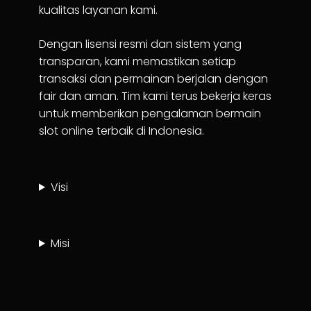
kualitas layanan kami.
Dengan lisensi resmi dan sistem yang
transparan, kami memastikan setiap
transaksi dan permainan berjalan dengan
fair dan aman. Tim kami terus bekerja keras
untuk memberikan pengalaman bermain
slot online terbaik di Indonesia.
Visi
Misi