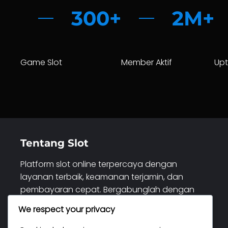
300+
2M+
Game Slot
Member Aktif
Upt
Tentang Slot
Platform slot online terpercaya dengan
layanan terbaik, keamanan terjamin, dan
pembayaran cepat. Bergabunglah dengan
jutaan pemain yang puas.
We respect your privacy
Layanan